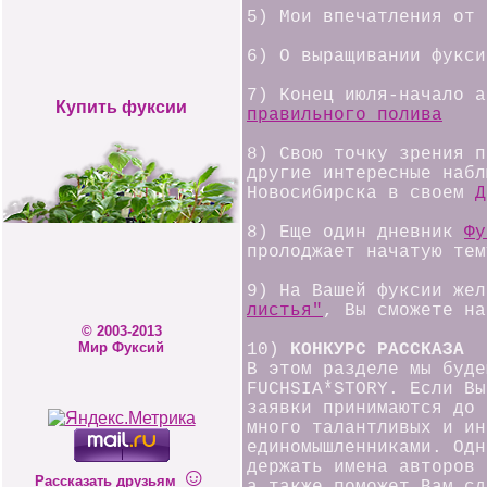
5) Мои впечатления от
6) О выращивании фукси
7) Конец июля-начало 
Купить фуксии
правильного полива
8) Свою точку зрения п
другие интересные набл
Новосибирска в своем
Д
8) Еще один дневник
Фу
пролоджает начатую тем
9) На Вашей фуксии же
листья"
, Вы сможете на
© 2003-2013
Мир Фуксий
10)
КОНКУРС РАССКАЗА
В этом разделе мы буде
FUCHSIA*STORY. Если В
заявки принимаются до 
много талантливых и ин
единомышленниками. Одн
держать имена авторов 
☺
Рассказать друзьям