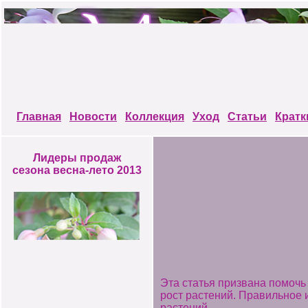
Главная
Новости
Коллекция
Уход
Статьи
Кратк
Лидеры продаж
сезона весна-лето 2013
Эта статья призвана помочь
рост растений. Правильное
растений.