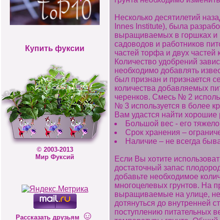
Несколько десятилетий наза
Innes Institute), была разр
выращиваемых в горшках и к
садоводов и работников пито
Купить фуксии
частей торфа и двух частей
Количество удобрений завис
необходимо добавлять извес
был признан и признается с
количества добавляемых пит
черенков. Смесь № 2 исполь
№ 3 используется в более кр
Вам удастся найти хорошие р
Большой вес - его тяжело
Срок хранения – ограниче
Наличие – не всегда быва
© 2003-2013
Мир Фуксий
Если Вы хотите использовать
достаточный запас плодород
добавьте необходимое колич
многоцелевых грунтов. На пр
выращиваемые на улице, не м
дотянуться до внутренней ст
поступлению питательных в
☺
Рассказать друзьям