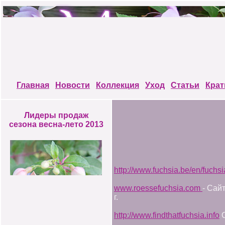
Главная
Новости
Коллекция
Уход
Статьи
Крат
Лидеры продаж
сезона весна-лето 2013
http://www.fuchsia.be/en/fuchsi
www.roessefuchsia.com
- Сай
г.
http://www.findthatfuchsia.info
О