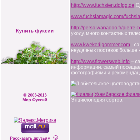
http://www.fuchsien.ddfgg.de
Од
www.fuchsiamagic.com/fuchsia
http://perso.wanadoo.fr/pierre
Купить фуксии
уходу, много контактных тел
www.kwekerijgommer.com
- са
неудачных поставок больше 
http://www.flowersweb.info
– с
информации, самый посещае
фотографиями и рекомендаци
Узамбарские фиал
© 2003-2013
Энциклопедия сортов.
Мир Фуксий
☺
Рассказать друзьям