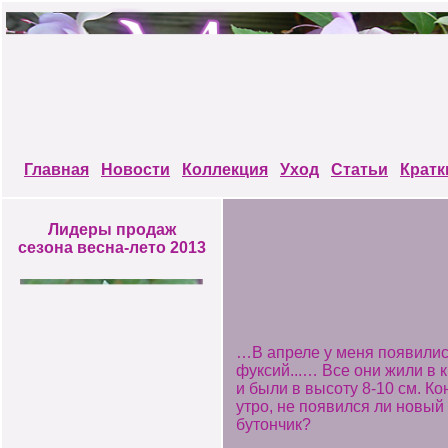
Главная
Новости
Коллекция
Уход
Статьи
Кратк
Лидеры продаж
сезона весна-лето 2013
…В апреле у меня появилис
фуксий...… Все они жили в 
и были в высоту 8-10 см. К
утро, не появился ли новый
бутончик?