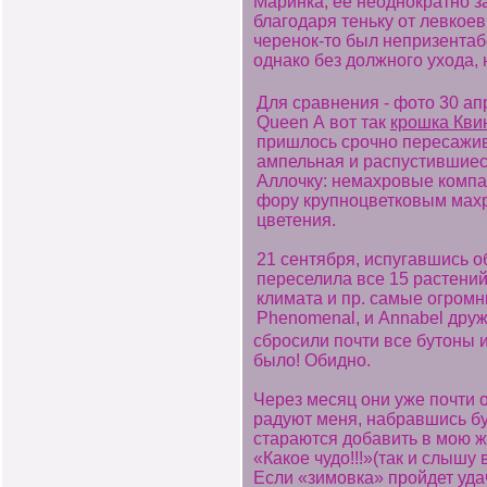
Маринка, её неоднократно з
благодаря теньку от левкоев,
черенок-то был непризентаб
однако без должного ухода, н
Для сравнения - фото 30 апр
Queen А вот так
крошка Кв
пришлось срочно пересаживат
ампельная и распустившиес
Аллочку: немахровые компак
фору крупноцветковым мах
цветения.
21 сентября, испугавшись 
переселила все 15 растений
климата и пр. самые огром
Phenomenal, и Annabel дру
сбросили почти все бутоны и
было! Обидно.
Через месяц они уже почти 
радуют меня, набравшись бут
стараются добавить в мою жи
«Какое чудо!!!»(так и слышу
Если «зимовка» пройдет уда