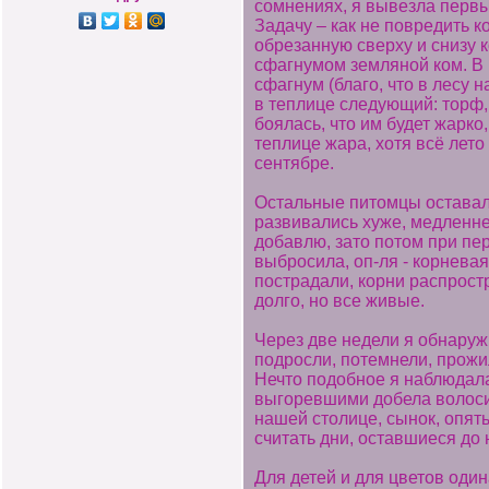
сомнениях, я вывезла первы
Задачу – как не повредить к
обрезанную сверху и снизу 
сфагнумом земляной ком. В 
сфагнум (благо, что в лесу 
в теплице следующий: торф,
боялась, что им будет жарко
теплице жара, хотя всё лето
сентябре.
Остальные питомцы оставали
развивались хуже, медленнее
добавлю, зато потом при пе
выбросила, оп-ля - корневая
пострадали, корни распрост
долго, но все живые.
Через две недели я обнаружи
подросли, потемнели, прожил
Нечто подобное я наблюдала
выгоревшими добела волосик
нашей столице, сынок, опят
считать дни, оставшиеся до
Для детей и для цветов од