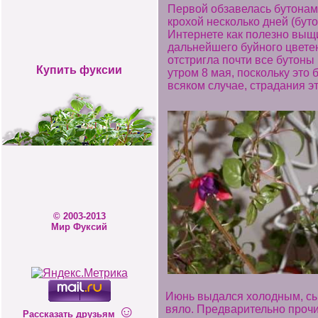
Первой обзавелась бутонами
крохой несколько дней (бут
Интернете как полезно выщ
дальнейшего буйного цвете
отстригла почти все бутон
Купить фуксии
утром 8 мая, поскольку это
всяком случае, страдания э
© 2003-2013
Мир Фуксий
Июнь выдался холодным, сыр
☺
вяло. Предварительно прочи
Рассказать друзьям