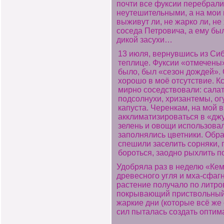
почти все фуксии перебрали
неутешительными, а на мои 
выживут ли, не жарко ли, не
соседа Петровича, а ему бы
дикой засухи…
13 июля, вернувшись из Си
теплице. Фуксии «отмечены
было, был «сезон дождей».
хорошо в моё отсутствие. К
мирно соседствовали: салат,
подсолнухи, хризантемы, ог
капуста. Черенкам, на мой в
акклиматизироваться в «дж
зелень и овощи использовал
заполнялись цветники. Обр
спешили заселить сорняки, 
бороться, заодно рыхлить по
Удобряла раз в неделю «Кем
древесного угля и мха-сфаг
растение получало по литро
покрывающий приствольный к
жаркие дни (которые всё же 
сил пыталась создать опти