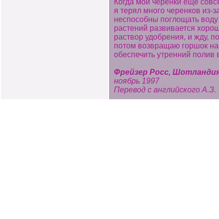
Когда мои черенки еще совс
я терял много черенков из-з
неспособны поглощать воду в
растений развивается хорош
раствор удобрения, и жду, п
потом возвращаю горшок на 
обеспечить утренний полив в
Фрейзер Росс, Шотланди
ноябрь 1997
Перевод с английского А.З.