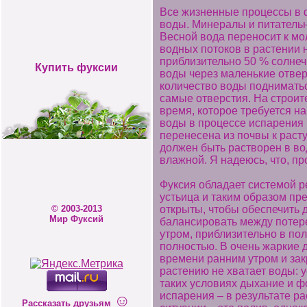
Все жизненные процессы в ф
воды. Минералы и питательн
Весной вода переносит к м
водных потоков в растении 
приблизительно 50 % солнеч
Купить фуксии
воды через маленькие отвер
количество воды подниматьс
самые отверстия. На строит
время, которое требуется на
воды в процессе испарения 
перенесена из почвы к расту
должен быть растворен в во
влажной. Я надеюсь, что, пр
Фуксия обладает системой р
устьица и таким образом пр
открыты, чтобы обеспечить 
© 2003-2013
Мир Фуксий
балансировать между потере
утром, приблизительно в по
полностью. В очень жаркие 
времени ранним утром и зак
растению не хватает воды: у
таких условиях дыхание и ф
испарения – в результате ра
☺
Рассказать друзьям