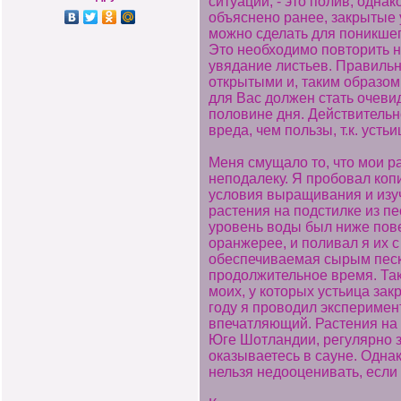
ситуации, - это полив, одна
объяснено ранее, закрытые 
можно сделать для поникшег
Это необходимо повторить не
увядание листьев. Правильн
открытыми и, таким образом
для Вас должен стать очеви
половине дня. Действительн
вреда, чем пользы, т.к. усть
Меня смущало то, что мои ра
неподалеку. Я пробовал копи
условия выращивания и изу
растения на подстилке из п
уровень воды был ниже пове
оранжерее, и поливал я их 
обеспечиваемая сырым песко
продолжительное время. Так
моих, у которых устьица за
году я проводил эксперимент
впечатляющий. Растения на 
Юге Шотландии, регулярно з
оказываетесь в сауне. Одна
нельзя недооценивать, если