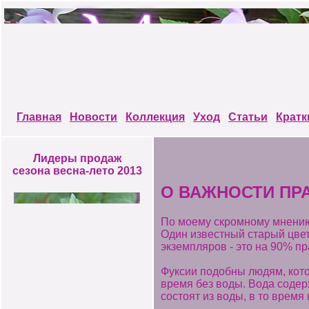
Главная
Новости
Коллекция
Уход
Статьи
Кратк
Лидеры продаж
сезона весна-лето 2013
О ВАЖНОСТИ ПР
По моему скромному мнению
Один известный старый цве
экземпляров - это на 90% п
Фуксии подобны людям, кото
время без воды. Вода содер
состоят из воды, в то время