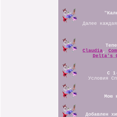
"Кал
Далее каждая
Тепе
Claudia
,
Com
Delta's 
C 1
Условия Сп
Мою 
Добавлен хи