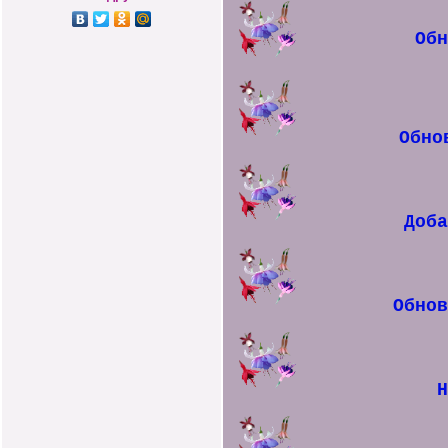
Об
Обно
Доб
Обно