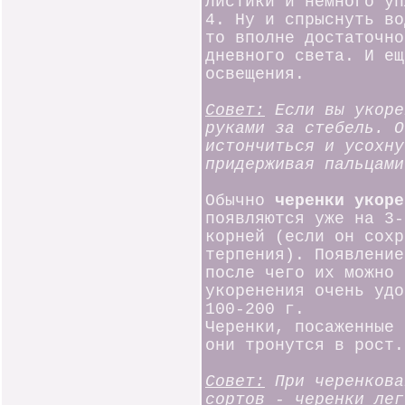
листики и немного уп
4. Ну и спрыснуть во
то вполне достаточно
дневного света. И ещ
освещения.
Совет:
Если вы укоре
руками за стебель. О
истончиться и усохну
придерживая пальцами
Обычно
черенки укор
появляются уже на 3-
корней (если он сохр
терпения). Появление
после чего их можно 
укоренения очень удо
100-200 г.
Черенки, посаженные 
они тронутся в рост.
Совет:
При черенкова
сортов - черенки лег