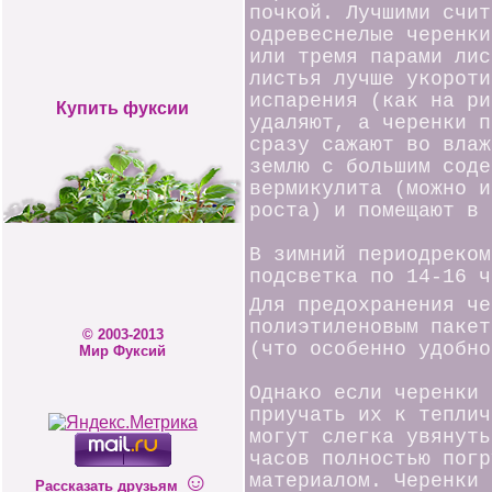
почкой. Лучшими счит
одревеснелые черенки
или тремя парами лис
листья лучше укороти
испарения (как на ри
Купить фуксии
удаляют, а черенки п
сразу сажают во влаж
землю с большим соде
вермикулита (можно и
роста) и помещают в 
В зимний периодреком
подсветка по 14-16 ч
Для предохранения че
полиэтиленовым пакет
© 2003-2013
(что особенно удобно
Мир Фуксий
Однако если черенки 
приучать их к тепли
могут слегка увянуть
часов полностью погр
☺
материалом. Черенки 
Рассказать друзьям