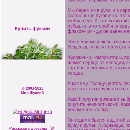
Мы берем их в руки, и в се
зелененькая пуговичка: это 
любила его. А это- лоскуток 
рубашки, в которой я впервы
Купить фуксии
флакон-чик - духов давно нет
Эти вещички я люблю больше
безделушки несут тепло, ост
Художники, композиторы, поэ
щемит сердце от мелодии, с
картины и понимаем, что ма
сердце.
А как ему, Творцу цветов, п
рассказать о голубых глаза
© 2003-2013
Мир Фуксий
Какой полутон розового выбр
ощутить нежность кожи. Как
ведомо только ему.
Он годами бьется над этой з
душу и думы. И, однажды, п
☺
Рассказать друзьям