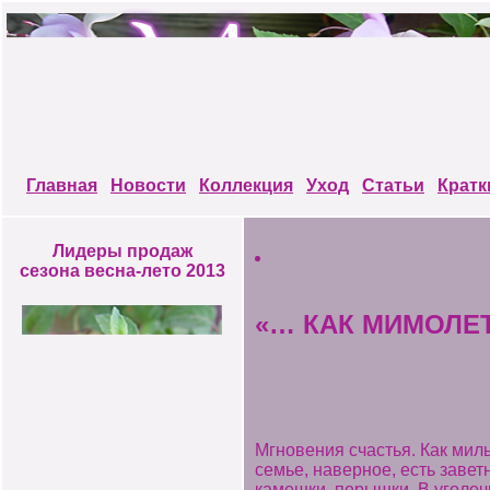
Главная
Новости
Коллекция
Уход
Статьи
Кратк
Лидеры продаж
сезона весна-лето 2013
«… КАК МИМОЛЕ
Мгновения счастья. Как мил
семье, наверное, есть завет
камешки, перышки. В уголоч