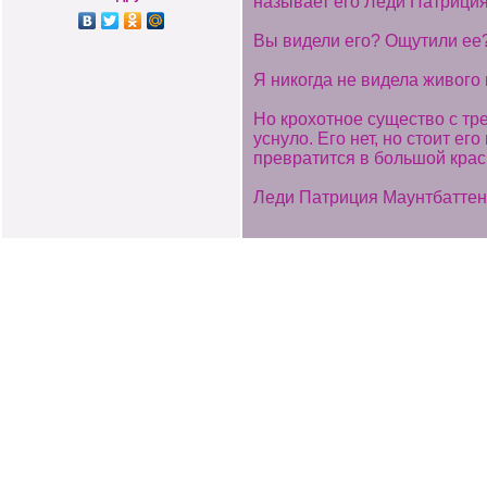
называет его Леди Патриция
Вы видели его? Ощутили ее
Я никогда не видела живого 
Но крохотное существо с тре
уснуло. Его нет, но стоит ег
превратится в большой крас
Леди Патриция Маунтбаттен,