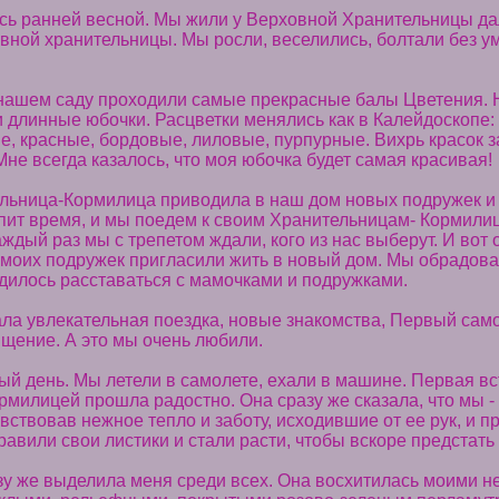
сь ранней весной. Мы жили у Верховной Хранительницы дал
вной хранительницы. Мы росли, веселились, болтали без у
 нашем саду проходили самые прекрасные балы Цветения. 
 и длинные юбочки. Расцветки менялись как в Калейдоскопе:
е, красные, бордовые, лиловые, пурпурные. Вихрь красок 
е всегда казалось, что моя юбочка будет самая красивая!
льница-Кормилица приводила в наш дом новых подружек и 
упит время, и мы поедем к своим Хранительницам- Кормилиц
Каждый раз мы с трепетом ждали, кого из нас выберут. И во
и моих подружек пригласили жить в новый дом. Мы обрадовал
дилось расставаться с мамочками и подружками.
ла увлекательная поездка, новые знакомства, Первый сам
щение. А это мы очень любили.
й день. Мы летели в самолете, ехали в машине. Первая вс
милицей прошла радостно. Она сразу же сказала, что мы -
вствовав нежное тепло и заботу, исходившие от ее рук, и 
авили свои листики и стали расти, чтобы вскоре предстать 
у же выделила меня среди всех. Она восхитилась моими н