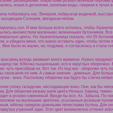
клыми, рельефными, покрытыми розово-зеленым перламутр
лись, играя в догонялки, капельки воды, сверкая в лучах в
ла побаловать нас. Вечером, побрызгав водичкой, выставл
 заходящим Солнцем, звездным небом.
биралась сил. И мне больше всего хотелось, чтобы Храните
рылась множеством маленьких зелененьких бутончиков. Все
рекрасные цветы. Но Хранительница сказала, что 55 бутонов
ом, и убедила меня, что нужно оставить один, чтобы потом 
 Мне было их жалко, но, подумав, я согласилась и стала го
у красавиц всегда занимает много времени. Нужно продумат
наряд так: Юбочка пышненькая, вся в округлых оборочках. 
и, чуть присобрав их. Вот так. Из под них - оборочки чуть п
бы скользили по ним. А самые нижние - длинные. Для бол
ругие - вниз. Расположу оборочки как будто бы слегка небр
чек уложу складочки, ниспадающие вниз. Они, как бы невзн
ому. Для оборочек возьму шелк цвета Ночных Зарниц: темно
одит в розово-сиреневый. Вроде бы все. Ах, Забыла. По по
похожие на маленькие цветочки, усыпанные розовым пухом
ным, юбочку прикрою длинными лепестками бутона. Для ни
ламутра утренней зари. Этот цвет великолепно оттенит юбоч