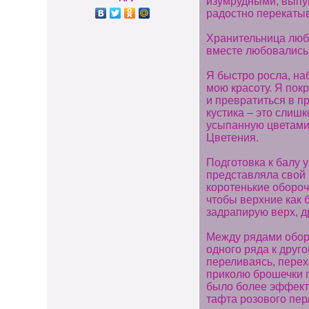
изумрудными, выпу
радостно перекатыва
Хранительница люби
вместе любовались
Я быстро росла, на
мою красоту. Я пок
и превратиться в п
кустика – это слишк
усыпанную цветами.
Цветения.
Подготовка к балу 
представляла свой 
коротенькие оборочк
чтобы верхние как 
задрапирую верх, д
Между рядами оборо
одного ряда к друг
переливаясь, перех
приколю брошечки 
было более эффект
тафта розового пер