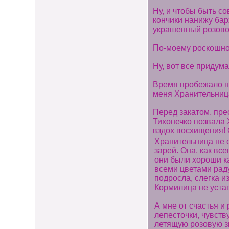
Ну, и чтобы быть с
кончики нанижу бар
украшенный розово
По-моему роскошно
Ну, вот все придум
Время пробежало не
меня Хранительница
Перед закатом, пре
Тихонечко позвала 
вздох восхищения! 
Хранительница не 
зарей. Она, как вс
они были хороши ка
всеми цветами раду
подросла, слегка и
Кормилица не уста
А мне от счастья и
лепесточки, чувств
летящую розовую зве