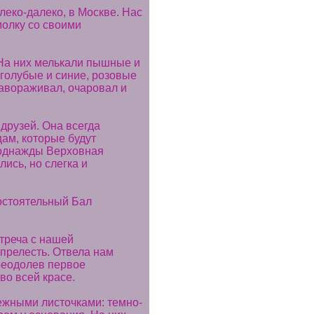
еко-далеко, в Москве. Нас
молку со своими
На них мелькали пышные и
 голубые и синие, розовые
завораживал, очаровал и
друзей. Она всегда
ам, которые будут
т однажды Верховная
ись, но слегка и
остоятельный Бал
треча с нашей
 прелесть. Отвела нам
преодолев первое
во всей красе.
ежными листочками: темно-