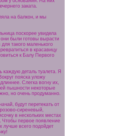
ом у основания. На них
ечернего заката.
яла на балкон, и мы
льница поскорее увидела
 они были готовы вырасти
 для такого маленького
превратиться в красавицу
товиться к Балу Первого
ь каждую деталь туалета. Я
Вокруг пояска уложу
одлиннее. Слегка вогну их,
ьшей пышности некоторые
ежно, но очень продуманно.
ачай, будут перетекать от
-розово-сиреневый,
ясочку в нескольких местах
. Чтобы первое появление
х лучше всего подойдет
ку!