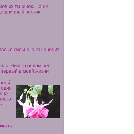
зовых тычинок. На их
е длинный пестик,
ась я сильно: а как оценит
ась. Никого рядом нет.
а первый в моей жизни
ерней
годня
лнца
много
-
ожа на