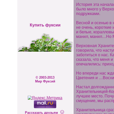
История эта начала
было много у Верхо
подружками.
Весной и осенью в
Купить фуксии
не очень, короткие
и белые, коралловы
манил, манил…Но Мн
Верховная Храните
говорила, что наст
заботиться о нас. 
сказала, что меня 
опечалились: прихо
Но впереди нас жда
Цветения и …Восхи
© 2003-2013
Мир Фуксий
Настал долгожданны
Хранительницей-Кор
лучшее место. Почу
смущение, мы распр
Хранительница сраз
☺
Рассказать друзьям