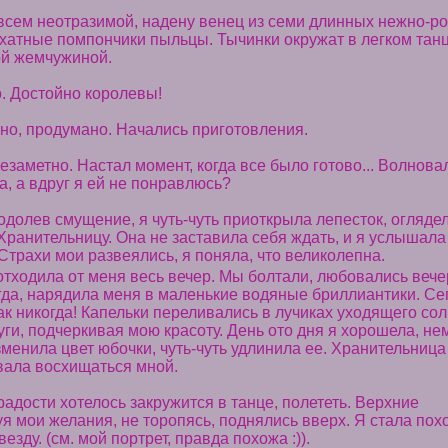
овсем неотразимой, надену венец из семи длинных нежно-ро
хатные помпончики пыльцы. Тычинки окружат в легком танц
й жемчужиной.
. Достойно королевы!
ано, продумано. Начались приготовления.
заметно. Настал момент, когда все было готово... Волновал
, а вдруг я ей не понравлюсь?
одолев смущение, я чуть-чуть приоткрыла лепесток, оглядел
Хранительницу. Она не заставила себя ждать, и я услышал
Страхи мои развеялись, я поняла, что великолепна.
отходила от меня весь вечер. Мы болтали, любовались веч
егда, нарядила меня в маленькие водяные бриллиантики. Се
к никогда! Капельки переливались в лучиках уходящего со
ги, подчеркивая мою красоту. День ото дня я хорошела, не
зменила цвет юбочки, чуть-чуть удлинила ее. Хранительница 
вала восхищаться мной.
 радости хотелось закружится в танце, полететь. Верхние
уя мои желания, не торопясь, поднялись вверх. Я стала пох
зду. (см. мой портрет, правда похожа :)).