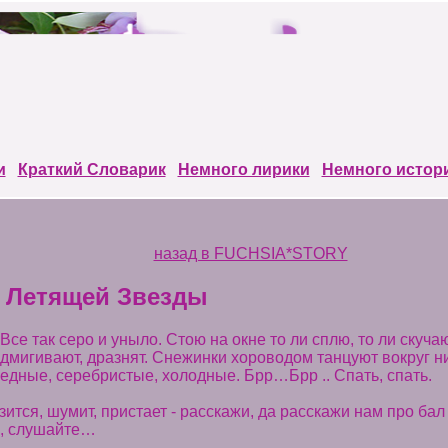
и
Краткий Cловарик
Немного лирики
Немного истор
назад в FUCHSIA*STORY
 Летящей Звезды
се так серо и уныло. Стою на окне то ли сплю, то ли скуч
мигивают, дразнят. Снежинки хороводом танцуют вокруг ни
ледные, серебристые, холодные. Брр…Брр .. Спать, спать.
ится, шумит, пристает - расскажи, да расскажи нам про ба
но, слушайте…