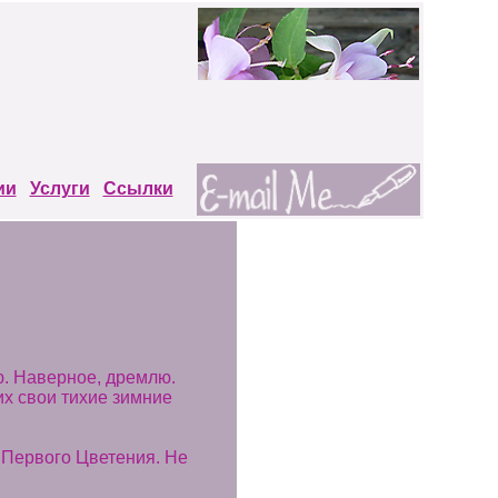
ии
Услуги
Ссылки
аю. Наверное, дремлю.
х свои тихие зимние
л Первого Цветения. Не