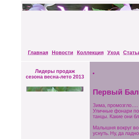
Главная
Новости
Коллекция
Уход
Стать
Лидеры продаж
сезона весна-лето 2013
Первый Бал
Зима, промозгло…. В
Уличные фонари под
танцы. Какие они б
Малышня вокруг воз
уснуть. Ну, да лад