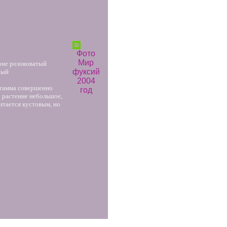
Фото
Мир
роне розововатый
фуксий
ный
2004
 гамма совершенно
год
о растение небольшое,
итается кустовым, но