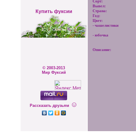
Сорт:
Вывел:
Страна:
Купить фуксии
Год:
Цвет:
- чашелистики
- юбочка
Описание:
© 2003-2013
Мир Фуксий
☺
Рассказать друзьям