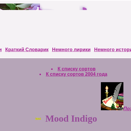
и
Краткий Cловарик
Немного лирики
Немного истор
К списку сортов
К списку сортов 2004 года
Поэ
Mood Indigo