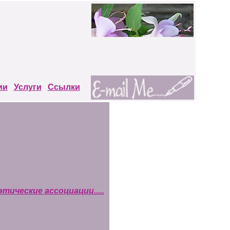
ии
Услуги
Ссылки
тические ассоциации.....