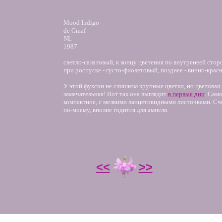
Mood Indigo
de Graaf
NL
1987
светло-салатовый, к концу цветения по внутренеей сто
при роспуске - густо-фиолетовый, позднее - винно-крас
У этой фуксии не слишком крупные цветки, но цветовая
замечательная! Вот так она выглядит
в первые дни
. Сам
компактное, с мелкими ланцетовидными листочками. Сч
по-моему, вполне годится для ампеля.
<<
>>