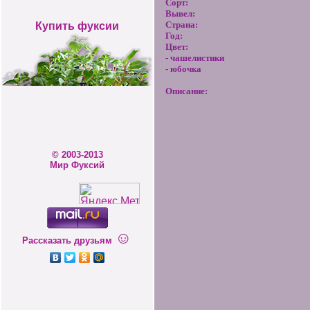
Сорт:
Вывел:
Страна:
Купить фуксии
Год:
Цвет:
- чашелистики
- юбочка
Описание:
© 2003-2013
Мир Фуксий
☺
Рассказать друзьям