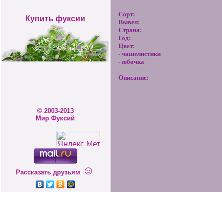
Сорт:
Купить фуксии
Вывел:
Страна:
Год:
Цвет:
- чашелистики
- юбочка
Описание:
© 2003-2013
Мир Фуксий
☺
Рассказать друзьям