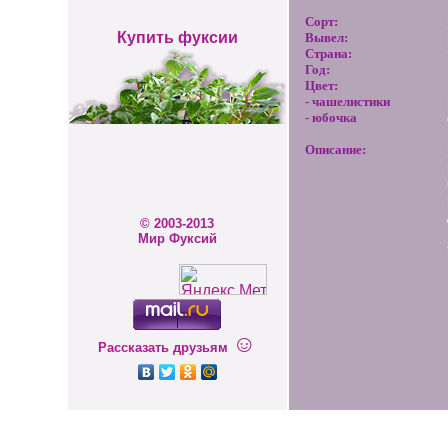
Сорт:
Купить фуксии
Вывел:
Страна:
Год:
Цвет:
- чашелистики
- юбочка
Описание:
© 2003-2013
Мир Фуксий
☺
Рассказать друзьям