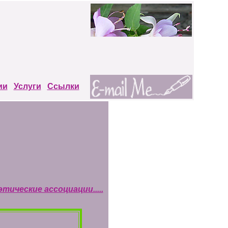
ии
Услуги
Ссылки
тические ассоциации.....