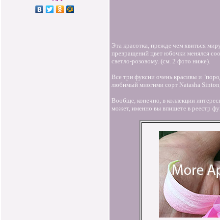
Эта красотка, прежде чем явиться ми
превращений цвет юбочки менялся соот
светло-розовому. (см. 2 фото ниже).
Все три фуксии очень красивы и "поро
любимый многими сорт Natasha Sinton,
Вообще, конечно, в коллекции интересн
может, именно вы впишете в реестр фу