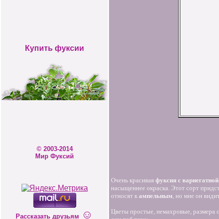
Купить фуксии
© 2003-2014
Мир Фуксий
Очень красивая
фуксия с вариегатной
насыщеннее окраска. Этот сорт придст
относят к
ампельным
, но мне он види
☺
Цветы простые, немахровые, размера 
Рассказать друзьям