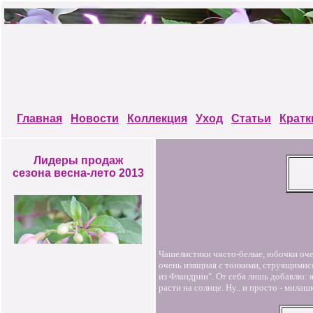
Главная
Новости
Коллекция
Уход
Статьи
Кратк
Лидеры продаж
сезона весна-лето 2013
Чашелистики чисто-белые, юбочки оче
очень изящная с тонкими, струящимис
из Фландрии". От себя лишь добавлю: я
расти на солнце. Ну.. и просто - милаш