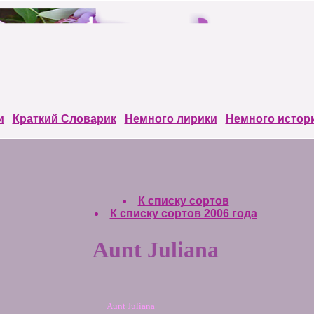
и
Краткий Cловарик
Немного лирики
Немного истор
К списку сортов
К списку сортов 2006 года
Aunt Juliana
Aunt Juliana