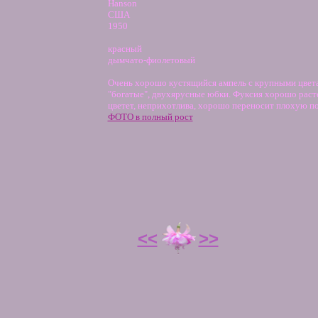
Hanson
США
1950
красный
дымчато-фиолетовый
Очень хорошо кустящийся ампель с крупными цвет
"богатые", двухярусные юбки. Фуксия хорошо расте
цветет, неприхотлива, хорошо переносит плохую по
ФОТО в полный рост
<<
>>