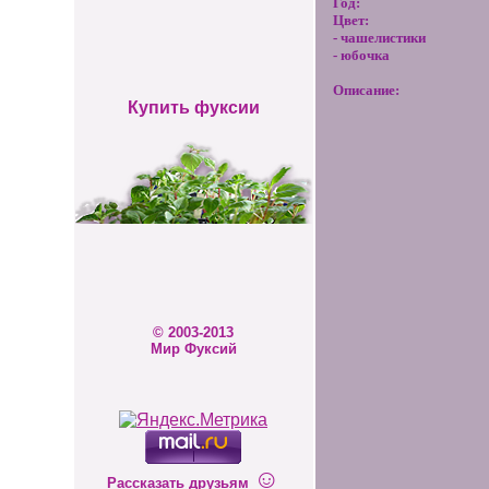
Год:
Цвет:
- чашелистики
- юбочка
Описание:
Купить фуксии
© 2003-2013
Мир Фуксий
☺
Рассказать друзьям