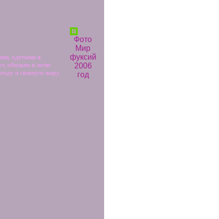
Фото
Мир
фуксий
ами, одетыми в
т, обильно и легко
2006
году и сильную жару.
год