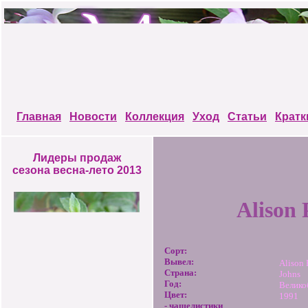
Главная
Новости
Коллекция
Уход
Статьи
Кратк
Лидеры продаж
сезона весна-лето 2013
Alison 
Сорт:
Вывел:
Alison 
Страна:
Johns
Год:
Велико
Цвет:
1991
- чашелистики