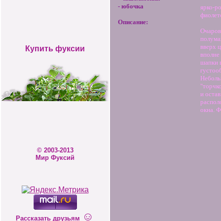
- юбочка
ярко-р
фиолет
Описание:
Очаров
полума
вверх 
Купить фуксии
вполне
шапки 
густоо
Неболь
"торчк
и остав
распол
окна. Ф
© 2003-2013
Мир Фуксий
☺
Рассказать друзьям