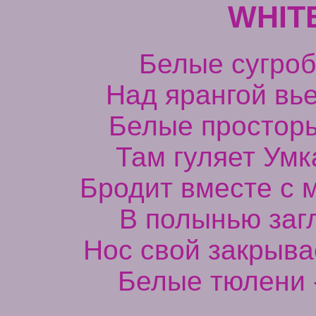
WHIT
Белые сугроб
Над ярангой вь
Белые простор
Там гуляет Ум
Бродит вместе с 
В полынью заг
Нос свой закрыв
Белые тюлени -